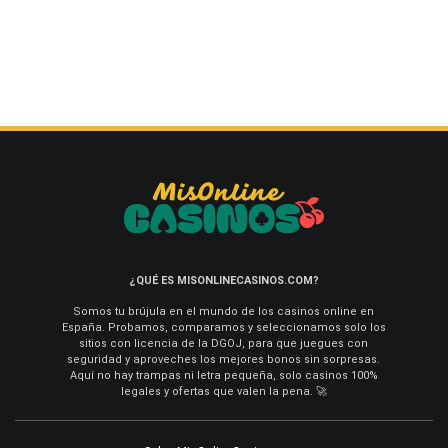
¿QUÉ ES MISONLINECASINOS.COM?
Somos tu brújula en el mundo de los casinos online en
España. Probamos, comparamos y seleccionamos solo los
sitios con licencia de la DGOJ, para que juegues con
seguridad y aproveches los mejores bonos sin sorpresas.
Aquí no hay trampas ni letra pequeña, solo casinos 100%
legales y ofertas que valen la pena. 🚀