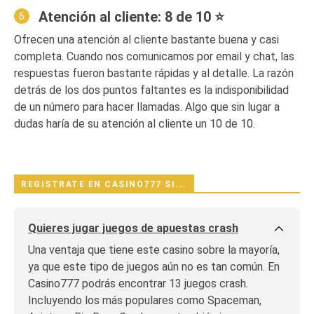
Atención al cliente: 8 de 10 ⭐️
6
Ofrecen una atención al cliente bastante buena y casi
completa. Cuando nos comunicamos por email y chat, las
respuestas fueron bastante rápidas y al detalle. La razón
detrás de los dos puntos faltantes es la indisponibilidad
de un número para hacer llamadas. Algo que sin lugar a
dudas haría de su atención al cliente un 10 de 10.
REGISTRATE EN CASINO777 SI...
Quieres jugar juegos de apuestas crash
Una ventaja que tiene este casino sobre la mayoría,
ya que este tipo de juegos aún no es tan común. En
Casino777 podrás encontrar 13 juegos crash.
Incluyendo los más populares como Spaceman,