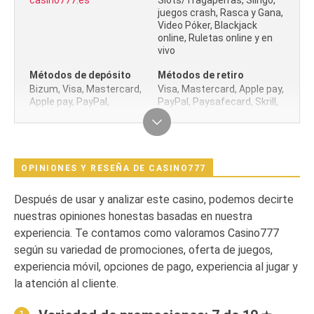
casino777.es
Slots/Tragaperras, Slingo,
juegos crash, Rasca y Gana,
Video Póker, Blackjack
online, Ruletas online y en
vivo
Métodos de depósito
Métodos de retiro
Bizum, Visa, Mastercard,
Visa, Mastercard, Apple pay,
Apple pay, PayPal,
PayPal, Paysafecard, Skrill,
Paysafecard, Skrill, Skrill 1-
Neteller, Transferencia
tap, Neteller
bancaria
Proveedor de casino
Aplicaciones
Evolution, Endorphina,
Sin aplicaciones
OPINIONES Y RESEÑA DE CASINO777
Betsoft, 1x2 Gaming,
iSoftbet, MGA, NetEnt, Play
Después de usar y analizar este casino, podemos decirte
N' Go, Pragmatic Play,
nuestras opiniones honestas basadas en nuestra
Redrake, R. Franco Gaming,
Spribe, Yggdrasil, Wazdan,
experiencia. Te contamos como valoramos Casino777
Synot, Playson, Games
según su variedad de promociones, oferta de juegos,
Global, Inspired, Hacksaw,
experiencia móvil, opciones de pago, experiencia al jugar y
Greentube, Gaming Realms,
Gamingone, Eyecon, ELK, CT
la atención al cliente.
Interactive, Big Time
Gaming, Amusnet